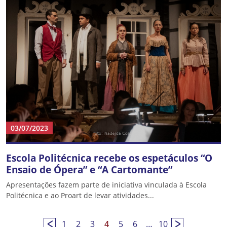
03/07/2023
Escola Politécnica recebe os espetáculos “O
Ensaio de Ópera” e “A Cartomante”
Apresentações fazem parte de iniciativa vinculada à Escola
Politécnica e ao Proart de levar atividades...
1
2
3
4
5
6
…
10