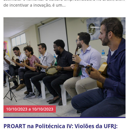
de incentivar a inovação, é um...
10/10/2023
a
10/10/2023
PROART na Politécnica IV: Violões da UFRJ: