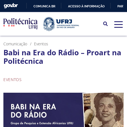
COMUNICA BR
ACESSO À INFORMAÇÃO
PARTI
IR
PARA
O
CONTEÚDO
Comunicação
Eventos
Babi na Era do Rádio – Proart na
Politécnica
EVENTOS