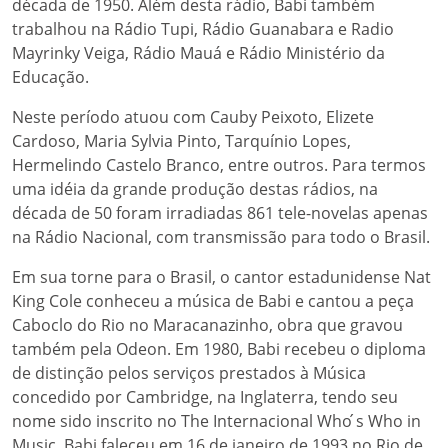
década de 1950. Além desta rádio, Babi também
trabalhou na Rádio Tupi, Rádio Guanabara e Radio
Mayrinky Veiga, Rádio Mauá e Rádio Ministério da
Educação.
Neste período atuou com Cauby Peixoto, Elizete
Cardoso, Maria Sylvia Pinto, Tarquínio Lopes,
Hermelindo Castelo Branco, entre outros. Para termos
uma idéia da grande produção destas rádios, na
década de 50 foram irradiadas 861 tele-novelas apenas
na Rádio Nacional, com transmissão para todo o Brasil.
Em sua torne para o Brasil, o cantor estadunidense Nat
King Cole conheceu a música de Babi e cantou a peça
Caboclo do Rio no Maracanazinho, obra que gravou
também pela Odeon. Em 1980, Babi recebeu o diploma
de distinção pelos serviços prestados à Música
concedido por Cambridge, na Inglaterra, tendo seu
nome sido inscrito no The Internacional Who ́s Who in
Music. Babi faleceu em 16 de janeiro de 1993 no Rio de