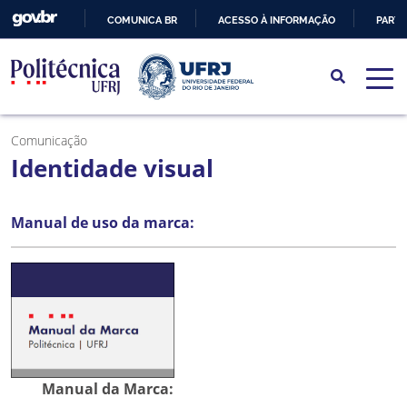
COMUNICA BR
ACESSO À INFORMAÇÃO
PARTI
IR
PARA
O
CONTEÚDO
Comunicação
Identidade visual
Manual de uso da marca:
Manual da Marca: