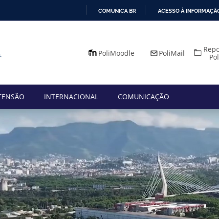
COMUNICA BR
ACESSO À INFORMAÇÃ
IR
PARA
Repo
O
PoliMoodle
PoliMail
Po
CONTEÚDO
TENSÃO
INTERNACIONAL
COMUNICAÇÃO