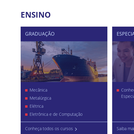
ENSINO
GRADUAÇÃO
ESPECI
Mecânica
Conheç
Especi
Metalúrgica
Elétrica
Eletrônica e de Computação
Conheça todos os cursos
Saiba ma