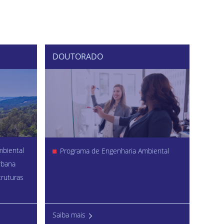
DOUTORADO
mbiental
Programa de Engenharia Ambiental
rbana
truturas
Saiba mais