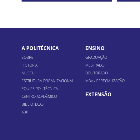
A POLITÉCNICA
ENSINO
SOBRE
GRADUAÇÃO
HISTÓRIA
MESTRADO
MUSEU
DOUTORADO
ESTRUTURA ORGANIZACIONAL
MBA / ESPECIALIZAÇÃO
EQUIPE POLITÉCNICA
EXTENSÃO
CENTRO ACADÊMICO
BIBLIOTECAS
A3P