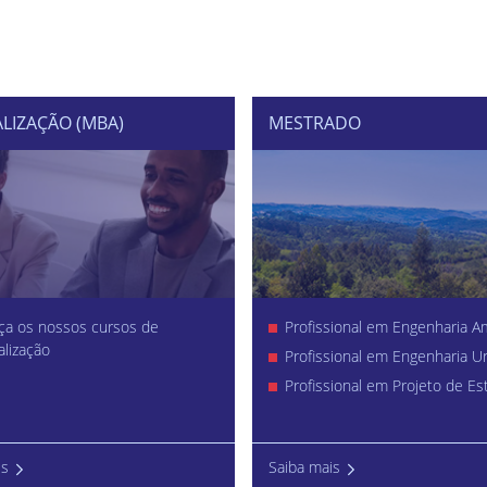
ALIZAÇÃO (MBA)
MESTRADO
a os nossos cursos de
Profissional em Engenharia A
alização
Profissional em Engenharia U
Profissional em Projeto de Es
is
Saiba mais