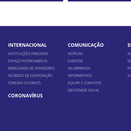
INTERNACIONAL
COMUNICAÇÃO
S
INSTITUIÇÕES PARCERIAS
NOTÍCIAS
A
ESPAÇO INTERCAMBISTA
EVENTOS
D
MOBILIDADE DE SERVIDORES
NA IMPRENSA
P
ACORDOS DE COOPERAÇÃO
INFORMATIVOS
S
FOREIGN STUDENTS
EQUIPE E CONTATOS
IDENTIDADE VISUAL
CORONAVÍRUS