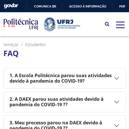
COMUNICA BR
ACESSO À INFORMAÇÃO
PARTI
IR
PARA
O
CONTEÚDO
Serviços
Estudantes
FAQ
1. A Escola Politécnica parou suas atividades
devido à pandemia do COVID-19?
2. A DAEX parou suas atividades devido à
pandemia do COVID-19 ??
3. Meu processo parou na DAEX devido à
pandemia do COVID-19 ??