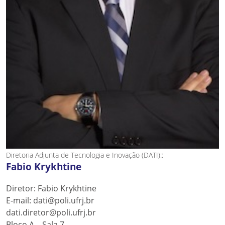
Diretoria Adjunta de Tecnologia e Inovação (DATI)::
Fabio Krykhtine
Diretor: Fabio Krykhtine
E-mail: dati@poli.ufrj.br
dati.diretor@poli.ufrj.br
Bloco A – Sala 7