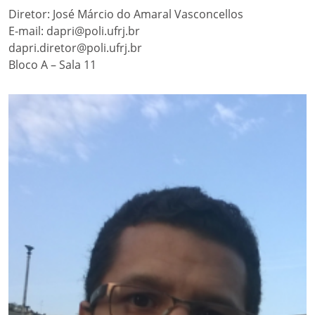
Diretor: José Márcio do Amaral Vasconcellos
E-mail: dapri@poli.ufrj.br
dapri.diretor@poli.ufrj.br
Bloco A – Sala 11