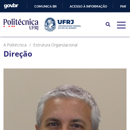
COMUNICA BR
ACESSO À INFORMAÇÃO
PARTI
IR
PARA
O
CONTEÚDO
A Politécnica
Estrutura Organizacional
Direção