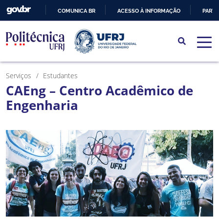
COMUNICA BR
ACESSO À INFORMAÇÃO
PARTI
IR
PARA
O
CONTEÚDO
Serviços
Estudantes
CAEng – Centro Acadêmico de
Engenharia