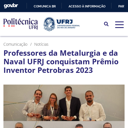
COMUNICA BR
ACESSO À INFORMAÇÃO
PARTI
IR
PARA
O
CONTEÚDO
Comunicação
Notícias
Professores da Metalurgia e da
Naval UFRJ conquistam Prêmio
Inventor Petrobras 2023