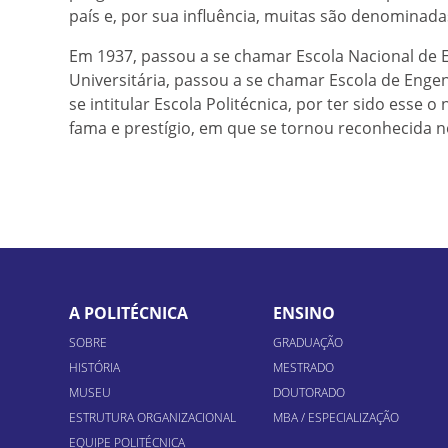
país e, por sua influência, muitas são denominadas,
Em 1937, passou a se chamar Escola Nacional de E
Universitária, passou a se chamar Escola de Enge
se intitular Escola Politécnica, por ter sido esse
fama e prestígio, em que se tornou reconhecida no
A POLITÉCNICA
ENSINO
SOBRE
GRADUAÇÃO
HISTÓRIA
MESTRADO
MUSEU
DOUTORADO
ESTRUTURA ORGANIZACIONAL
MBA / ESPECIALIZAÇÃO
EQUIPE POLITÉCNICA