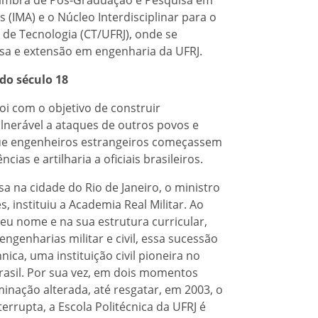
 (IMA) e o Núcleo Interdisciplinar para o
de Tecnologia (CT/UFRJ), onde se
isa e extensão em engenharia da UFRJ.
do século 18
oi com o objetivo de construir
ulnerável a ataques de outros povos e
ue engenheiros estrangeiros começassem
cias e artilharia a oficiais brasileiros.
a na cidade do Rio de Janeiro, o ministro
 instituiu a Academia Real Militar. Ao
eu nome e na sua estrutura curricular,
enharias militar e civil, essa sucessão
ica, uma instituição civil pioneira no
rasil. Por sua vez, em dois momentos
inação alterada, até resgatar, em 2003, o
errupta, a Escola Politécnica da UFRJ é