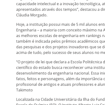
capacidade intelectual e a inovação tecnológica,
apresentados através dos tempos”, destacou a dire
Cláudia Morgado.
Hoje, a instituição possui mais de 5 mil alunos e
Engenharia – a maioria com conceito máximo na A
as melhores escolas de engenharia em rankings na
também é indicada pelos prêmios acadêmicos que 
das pesquisas e dos projetos inovadores que se 
acima de tudo, pelo sucesso de seus alunos no m
“O projeto de lei que declara a Escola Politécnica 
científico do estado busca reconhecer uma institui
desenvolvimento da engenharia nacional. Essa inicia
fatos, feitos e personagens, além da importância d
profissional de antigos e atuais professores e alu
Takimoto
Localizada na Cidade Universitária da Ilha do Fund
Escola de Química (EQ), O Instituto Alberto Luiz