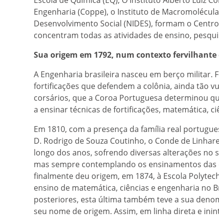
Engenharia (Coppe), o Instituto de Macromoléculas
Desenvolvimento Social (NIDES), formam o Centro 
concentram todas as atividades de ensino, pesqu
Sua origem em 1792, num contexto fervilhante 
A Engenharia brasileira nasceu em berço militar. F
fortificações que defendem a colônia, ainda tão v
corsários, que a Coroa Portuguesa determinou q
a ensinar técnicas de fortificações, matemática, ciên
Em 1810, com a presença da família real portugues
D. Rodrigo de Souza Coutinho, o Conde de Linhares,
longo dos anos, sofrendo diversas alterações no s
mas sempre contemplando os ensinamentos das eng
finalmente deu origem, em 1874, à Escola Polytechn
ensino de matemática, ciências e engenharia no B
posteriores, esta última também teve a sua denom
seu nome de origem. Assim, em linha direta e inint