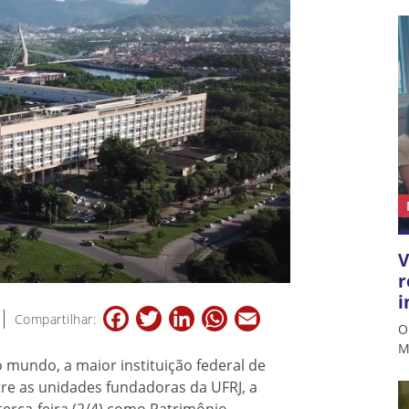
V
r
i
Facebook
Twitter
LinkedIn
WhatsApp
Email
Compartilhar:
O
M
 mundo, a maior instituição federal de
tre as unidades fundadoras da UFRJ, a
 terça-feira (2/4) como Patrimônio