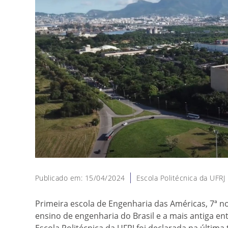
Publicado em: 15/04/2024
Escola Politécnica da UFRJ
Primeira escola de Engenharia das Américas, 7ª no
ensino de engenharia do Brasil e a mais antiga en
Escola Politécnica da UFRJ foi declarada na última