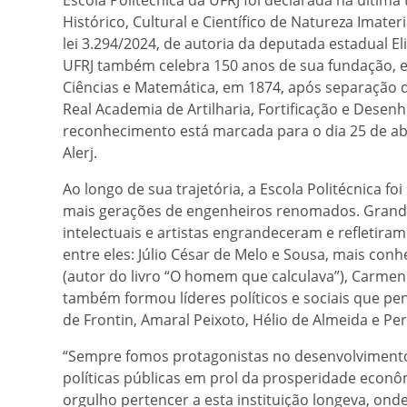
Histórico, Cultural e Científico de Natureza Imater
lei 3.294/2024, de autoria da deputada estadual El
UFRJ também celebra 150 anos de sua fundação, e 
Ciências e Matemática, em 1874, após separação d
Real Academia de Artilharia, Fortificação e Desenh
reconhecimento está marcada para o dia 25 de abri
Alerj.
Ao longo de sua trajetória, a Escola Politécnica foi
mais gerações de engenheiros renomados. Grande
intelectuais e artistas engrandeceram e refletiram s
entre eles: Júlio César de Melo e Sousa, mais co
(autor do livro “O homem que calculava”), Carmen 
também formou líderes políticos e sociais que p
de Frontin, Amaral Peixoto, Hélio de Almeida e Pe
“Sempre fomos protagonistas no desenvolvimento
políticas públicas em prol da prosperidade econô
orgulho pertencer a esta instituição longeva, onde