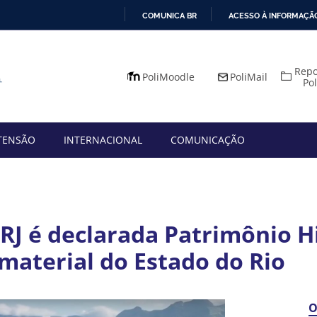
COMUNICA BR
ACESSO À INFORMAÇÃ
IR
PARA
Repo
O
PoliMoodle
PoliMail
Po
CONTEÚDO
TENSÃO
INTERNACIONAL
COMUNICAÇÃO
RJ é declarada Patrimônio Hi
Imaterial do Estado do Rio
O