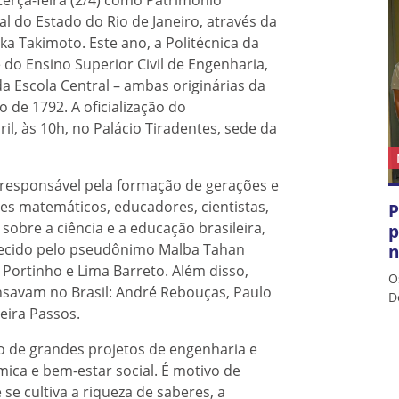
ial do Estado do Rio de Janeiro, através da
ika Takimoto. Este ano, a Politécnica da
do Ensino Superior Civil de Engenharia,
a Escola Central – ambas originárias da
o de 1792. A oficialização do
l, às 10h, no Palácio Tiradentes, sede da
 responsável pela formação de gerações e
s matemáticos, educadores, cientistas,
P
obre a ciência e a educação brasileira,
p
nhecido pelo pseudônimo Malba Tahan
n
Portinho e Lima Barreto. Além disso,
O
ensavam no Brasil: André Rebouças, Paulo
D
reira Passos.
 de grandes projetos de engenharia e
mica e bem-estar social. É motivo de
 se cultiva a riqueza de saberes, a