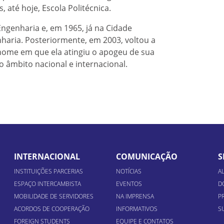
 até hoje, Escola Politécnica.
ngenharia e, em 1965, já na Cidade
nharia. Posteriormente, em 2003, voltou a
 o nome em que ela atingiu o apogeu de sua
 âmbito nacional e internacional.
INTERNACIONAL
COMUNICAÇÃO
S
INSTITUIÇÕES PARCERIAS
NOTÍCIAS
A
ESPAÇO INTERCAMBISTA
EVENTOS
D
MOBILIDADE DE SERVIDORES
NA IMPRENSA
P
ACORDOS DE COOPERAÇÃO
INFORMATIVOS
S
FOREIGN STUDENTS
EQUIPE E CONTATOS