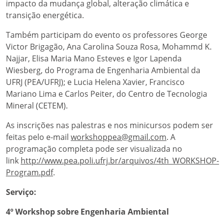
impacto da mudança global, alteração climática e
transição energética.
Também participam do evento os professores George
Victor Brigagão, Ana Carolina Souza Rosa, Mohammd K.
Najjar, Elisa Maria Mano Esteves e Igor Lapenda
Wiesberg, do Programa de Engenharia Ambiental da
UFRJ (PEA/UFRJ); e Lucia Helena Xavier, Francisco
Mariano Lima e Carlos Peiter, do Centro de Tecnologia
Mineral (CETEM).
As inscrições nas palestras e nos minicursos podem ser
feitas pelo e-mail
workshoppea@gmail.com
. A
programação completa pode ser visualizada no
link
http://www.pea.poli.ufrj.br/arquivos/4th_WORKSHOP-
Program.pdf
.
Serviço:
4º Workshop sobre Engenharia Ambiental