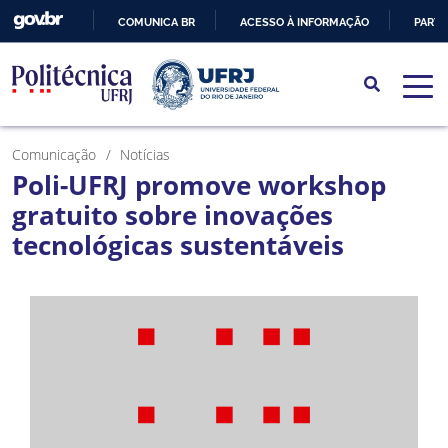
COMUNICA BR
ACESSO À INFORMAÇÃO
PARTI
IR
PARA
O
CONTEÚDO
Comunicação
Notícias
Poli-UFRJ promove workshop
gratuito sobre inovações
tecnológicas sustentáveis