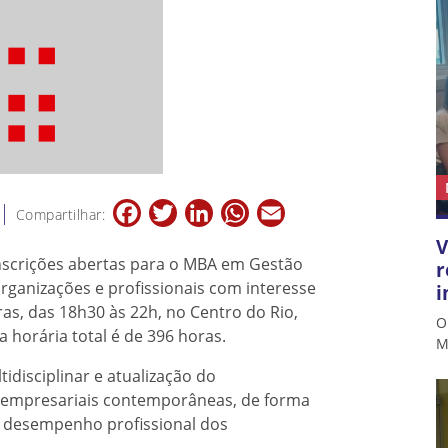
Facebook
Twitter
LinkedIn
WhatsApp
Email
Compartilhar:
V
 inscrições abertas para o MBA em Gestão
r
organizações e profissionais com interesse
i
ras, das 18h30 às 22h, no Centro do Rio,
O
 horária total é de 396 horas.
M
idisciplinar e atualização do
e empresariais contemporâneas, de forma
do desempenho profissional dos