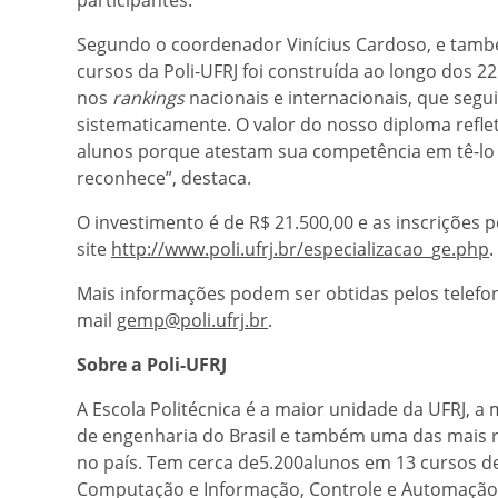
Segundo o coordenador Vinícius Cardoso, e tamb
cursos da Poli-UFRJ foi construída ao longo dos 22
nos
rankings
nacionais e internacionais, que seg
sistematicamente. O valor do nosso diploma refle
alunos porque atestam sua competência em tê-lo 
reconhece”, destaca.
O investimento é de R$ 21.500,00 e as inscrições 
site
http://www.poli.ufrj.br/especializacao_ge.php
.
Mais informações podem ser obtidas pelos telefon
mail
gemp@poli.ufrj.br
.
Sobre a Poli-UFRJ
A Escola Politécnica é a maior unidade da UFRJ, a m
de engenharia do Brasil e também uma das mais r
no país. Tem cerca de5.200alunos em 13 cursos de
Computação e Informação, Controle e Automação, 