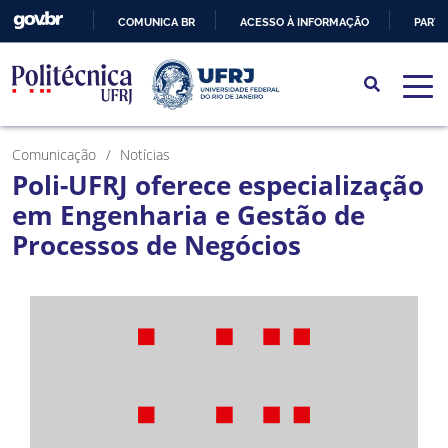
COMUNICA BR
ACESSO À INFORMAÇÃO
PARTI
IR
PARA
O
CONTEÚDO
Comunicação
Notícias
Poli-UFRJ oferece especialização
em Engenharia e Gestão de
Processos de Negócios