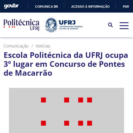
COMUNICA BR
ACESSO À INFORMAÇÃO
PARTI
IR
PARA
O
CONTEÚDO
Comunicação
Notícias
Escola Politécnica da UFRJ ocupa
3º lugar em Concurso de Pontes
de Macarrão