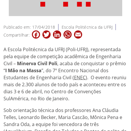
Publicado em: 17/04/2018
Escola Politécnica da UFRJ
Facebook
Twitter
LinkedIn
WhatsApp
Email
Compartilhar:
A Escola Politécnica da UFRJ (Poli-UFRJ), representada
pela equipe de competição acadêmica de Engenharia
Civil –
Minerva Civil Poli
, acaba de conquistar o prêmio
“
I Mão na Massa
”, do 7º Encontro Nacional dos
Estudantes de Engenharia Civil (
ENEC
). O evento reuniu
mais de 2.300 alunos de todo país e aconteceu entre os
dias 3 e 6 de abril, no Centro de Convenções
SulAmérica, no Rio de Janeiro.
Sob orientação técnica dos professores Ana Cláudia
Telles, Leonardo Becker, Maria Cascão, Mônica Pena e
Sandra Oda, a equipe foi vencedora de três