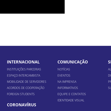
INTERNACIONAL
COMUNICAÇÃO
S
INSTITUIÇÕES PARCERIAS
NOTÍCIAS
A
ESPAÇO INTERCAMBISTA
EVENTOS
D
MOBILIDADE DE SERVIDORES
NA IMPRENSA
P
ACORDOS DE COOPERAÇÃO
INFORMATIVOS
S
FOREIGN STUDENTS
EQUIPE E CONTATOS
IDENTIDADE VISUAL
CORONAVÍRUS