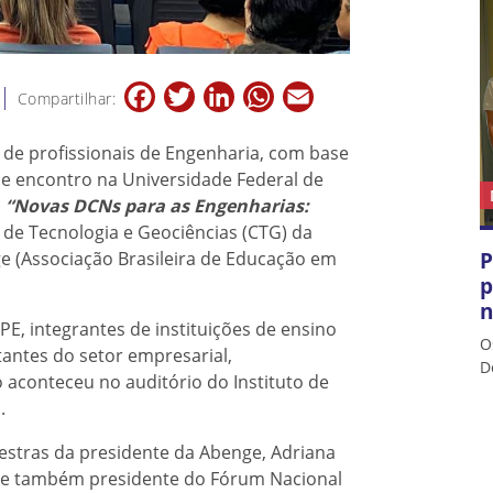
Facebook
Twitter
LinkedIn
WhatsApp
Email
Compartilhar:
 de profissionais de Engenharia, com base
 de encontro na Universidade Federal de
o
“Novas DCNs para as Engenharias:
o de Tecnologia e Geociências (CTG) da
P
e (Associação Brasileira de Educação em
p
n
PE, integrantes de instituições de ensino
O
antes do setor empresarial,
D
 aconteceu no auditório do Instituto de
.
estras da presidente da Abenge, Adriana
FRJ e também presidente do Fórum Nacional