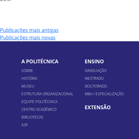
Navegação
Publicações mais antigas
Publicações mais novas
por
posts
A POLITÉCNICA
ENSINO
SOBRE
GRADUAÇÃO
HISTÓRIA
MESTRADO
MUSEU
DOUTORADO
ESTRUTURA ORGANIZACIONAL
MBA / ESPECIALIZAÇÃO
EQUIPE POLITÉCNICA
EXTENSÃO
CENTRO ACADÊMICO
BIBLIOTECAS
A3P