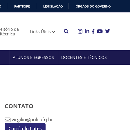
O
PARTICIPE
LEGISLAÇÃO
ÓRGÃOS DO GOVERNO
sitório da
Links Úteis
litécnica
ALUNOS E EGRESSOS
DOCENTES E TÉCNICOS
CONTATO
virgilio@poli.ufrj.br
Currículo Lates