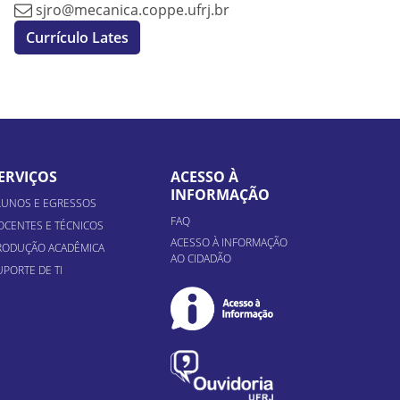
sjro@mecanica.coppe.ufrj.br
Currículo Lates
ERVIÇOS
ACESSO À
INFORMAÇÃO
LUNOS E EGRESSOS
FAQ
OCENTES E TÉCNICOS
ACESSO À INFORMAÇÃO
RODUÇÃO ACADÊMICA
AO CIDADÃO
UPORTE DE TI