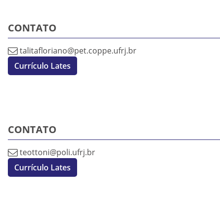
CONTATO
talitafloriano@pet.coppe.ufrj.br
Currículo Lates
CONTATO
teottoni@poli.ufrj.br
Currículo Lates