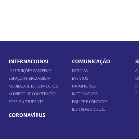
INTERNACIONAL
COMUNICAÇÃO
S
INSTITUIÇÕES PARCERIAS
NOTÍCIAS
A
ESPAÇO INTERCAMBISTA
EVENTOS
D
MOBILIDADE DE SERVIDORES
NA IMPRENSA
P
ACORDOS DE COOPERAÇÃO
INFORMATIVOS
S
FOREIGN STUDENTS
EQUIPE E CONTATOS
IDENTIDADE VISUAL
CORONAVÍRUS