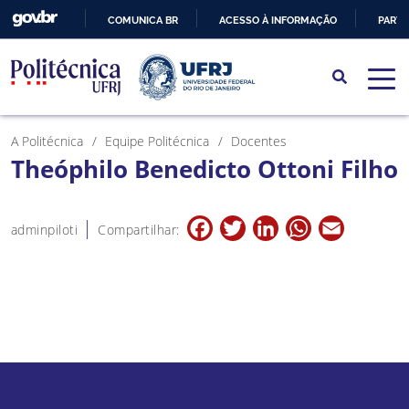
COMUNICA BR
ACESSO À INFORMAÇÃO
PARTI
IR
PARA
O
CONTEÚDO
A Politécnica
Equipe Politécnica
Docentes
Theóphilo Benedicto Ottoni Filho
Facebook
Twitter
LinkedIn
WhatsApp
Email
adminpiloti
Compartilhar: