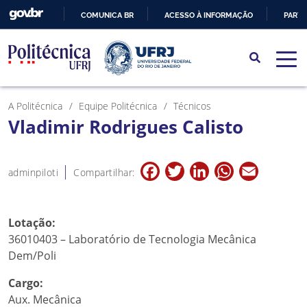
COMUNICA BR
ACESSO À INFORMAÇÃO
PARTI
IR
PARA
O
CONTEÚDO
A Politécnica
Equipe Politécnica
Técnicos
Vladimir Rodrigues Calisto
Facebook
Twitter
LinkedIn
WhatsApp
Email
adminpiloti
Compartilhar:
Lotação:
36010403 – Laboratório de Tecnologia Mecânica
Dem/Poli
Cargo:
Aux. Mecânica