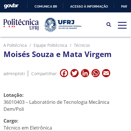
COMUNICA BR
ACESSO À INFORMAÇÃO
PARTI
IR
PARA
O
CONTEÚDO
A Politécnica
Equipe Politécnica
Técnicos
Moisés Souza e Mata Virgem
Facebook
Twitter
LinkedIn
WhatsApp
Email
adminpiloti
Compartilhar:
Lotação:
36010403 – Laboratório de Tecnologia Mecânica
Dem/Poli
Cargo:
Técnico em Eletrônica