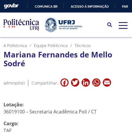
COMUNICA BR
ACESSO À INFORMAÇÃO
PARTI
IR
PARA
O
CONTEÚDO
A Politécnica
Equipe Politécnica
Técnicos
Mariana Fernandes de Mello
Sodré
Facebook
Twitter
LinkedIn
WhatsApp
Email
adminpiloti
Compartilhar:
Lotação:
36019100 – Secretaria Acadêmica Poli / CT
Cargo:
TAE