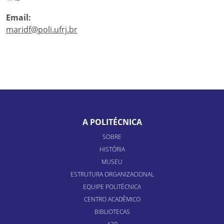
Email:
maridf@poli.ufrj.br
A POLITÉCNICA
SOBRE
HISTÓRIA
MUSEU
ESTRUTURA ORGANIZACIONAL
EQUIPE POLITÉCNICA
CENTRO ACADÊMICO
BIBLIOTECAS