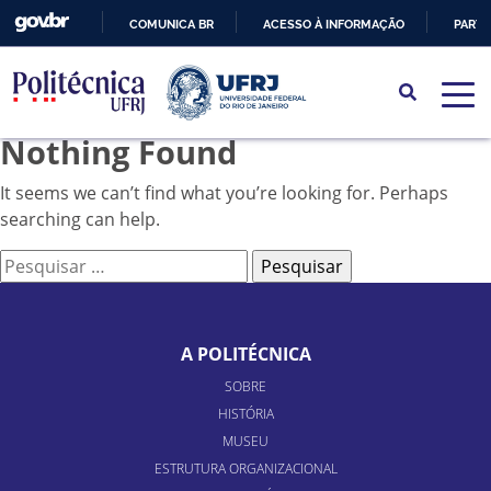
COMUNICA BR
ACESSO À INFORMAÇÃO
PARTI
IR
PARA
O
Nothing Found
CONTEÚDO
It seems we can’t find what you’re looking for. Perhaps
searching can help.
Pesquisar
por:
A POLITÉCNICA
SOBRE
HISTÓRIA
MUSEU
ESTRUTURA ORGANIZACIONAL