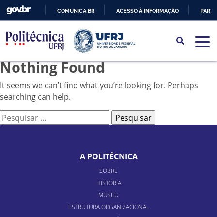
COMUNICA BR
ACESSO À INFORMAÇÃO
PARTI
IR
PARA
O
Nothing Found
CONTEÚDO
It seems we can’t find what you’re looking for. Perhaps
searching can help.
Pesquisar
por:
A POLITÉCNICA
SOBRE
HISTÓRIA
MUSEU
ESTRUTURA ORGANIZACIONAL