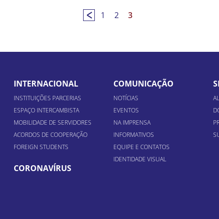
1
2
3
INTERNACIONAL
COMUNICAÇÃO
S
INSTITUIÇÕES PARCERIAS
NOTÍCIAS
A
ESPAÇO INTERCAMBISTA
EVENTOS
D
MOBILIDADE DE SERVIDORES
NA IMPRENSA
P
ACORDOS DE COOPERAÇÃO
INFORMATIVOS
S
FOREIGN STUDENTS
EQUIPE E CONTATOS
IDENTIDADE VISUAL
CORONAVÍRUS