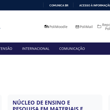
COMUNICA BR
ACESSO À INFORMAÇÃ
IR
PARA
Repo
O
PoliMoodle
PoliMail
Po
CONTEÚDO
TENSÃO
INTERNACIONAL
COMUNICAÇÃO
NÚCLEO DE ENSINO E
PESQUISA EM MATERIAIS E