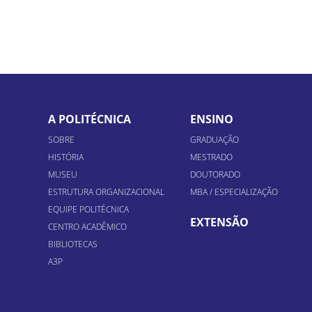
A POLITÉCNICA
ENSINO
SOBRE
GRADUAÇÃO
HISTÓRIA
MESTRADO
MUSEU
DOUTORADO
ESTRUTURA ORGANIZACIONAL
MBA / ESPECIALIZAÇÃO
EQUIPE POLITÉCNICA
EXTENSÃO
CENTRO ACADÊMICO
BIBLIOTECAS
A3P