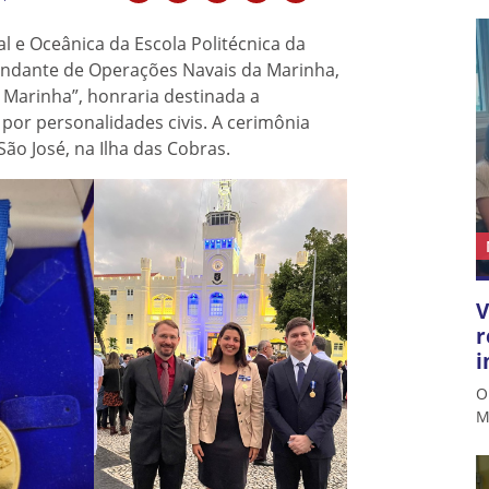
 e Oceânica da Escola Politécnica da
mandante de Operações Navais da Marinha,
Marinha”, honraria destinada a
por personalidades civis. A cerimônia
ão José, na Ilha das Cobras.
V
r
i
O
M