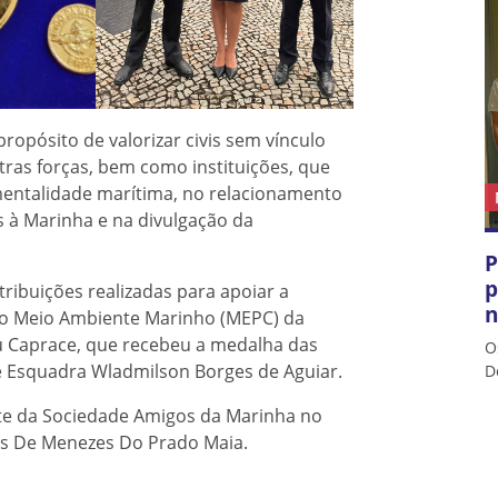
ropósito de valorizar civis sem vínculo
utras forças, bem como instituições, que
 mentalidade marítima, no relacionamento
s à Marinha e na divulgação da
P
p
ibuições realizadas para apoiar a
n
ao Meio Ambiente Marinho (MEPC) da
ou Caprace, que recebeu a medalha das
O
e Esquadra Wladmilson Borges de Aguiar.
D
te da Sociedade Amigos da Marinha no
les De Menezes Do Prado Maia.