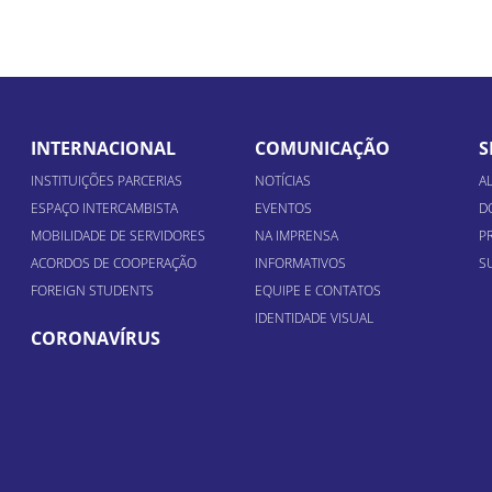
INTERNACIONAL
COMUNICAÇÃO
S
INSTITUIÇÕES PARCERIAS
NOTÍCIAS
A
ESPAÇO INTERCAMBISTA
EVENTOS
D
MOBILIDADE DE SERVIDORES
NA IMPRENSA
P
ACORDOS DE COOPERAÇÃO
INFORMATIVOS
S
FOREIGN STUDENTS
EQUIPE E CONTATOS
IDENTIDADE VISUAL
CORONAVÍRUS