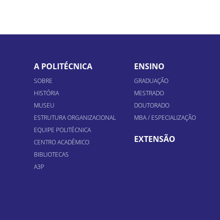
A POLITÉCNICA
ENSINO
SOBRE
GRADUAÇÃO
HISTÓRIA
MESTRADO
MUSEU
DOUTORADO
ESTRUTURA ORGANIZACIONAL
MBA / ESPECIALIZAÇÃO
EQUIPE POLITÉCNICA
EXTENSÃO
CENTRO ACADÊMICO
BIBLIOTECAS
A3P