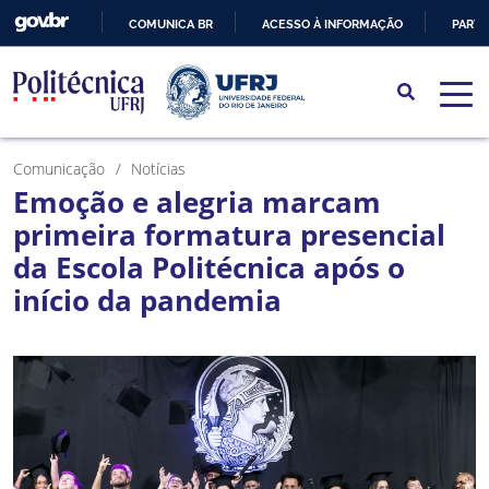
COMUNICA BR
ACESSO À INFORMAÇÃO
PARTI
IR
PARA
O
CONTEÚDO
Comunicação
Notícias
Emoção e alegria marcam
primeira formatura presencial
da Escola Politécnica após o
início da pandemia