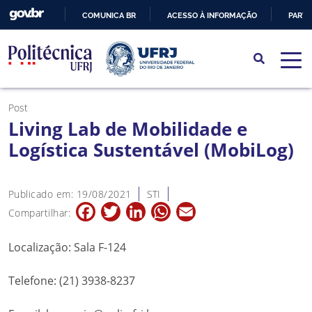
COMUNICA BR
ACESSO À INFORMAÇÃO
PARTI
IR
PARA
O
CONTEÚDO
Post
Living Lab de Mobilidade e
Logística Sustentável (MobiLog)
Publicado em: 19/08/2021
STI
Facebook
Twitter
LinkedIn
WhatsApp
Email
Compartilhar:
Localização: Sala F-124
Telefone: (21) 3938-8237