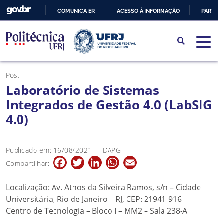
COMUNICA BR
ACESSO À INFORMAÇÃO
PARTI
IR
PARA
O
CONTEÚDO
Post
Laboratório de Sistemas
Integrados de Gestão 4.0 (LabSIG
4.0)
Publicado em: 16/08/2021
DAPG
Facebook
Twitter
LinkedIn
WhatsApp
Email
Compartilhar:
Localização: Av. Athos da Silveira Ramos, s/n – Cidade
Universitária, Rio de Janeiro – RJ, CEP: 21941-916 –
Centro de Tecnologia – Bloco I – MM2 – Sala 238-A