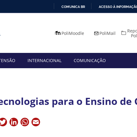
COMUNICA BR
ACESSO À INFORMAÇÃ
IR
PARA
Repo
O
PoliMoodle
PoliMail
Po
CONTEÚDO
TENSÃO
INTERNACIONAL
COMUNICAÇÃO
ecnologias para o Ensino de
acebook
Twitter
LinkedIn
WhatsApp
Email