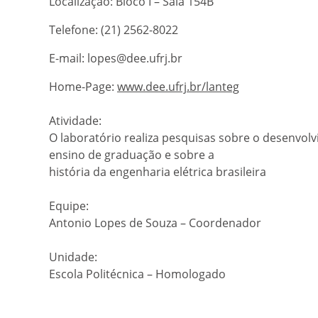
Localização: Bloco I – Sala 154B
Telefone: (21) 2562-8022
E-mail: lopes@dee.ufrj.br
Home-Page:
www.dee.ufrj.br/lanteg
Atividade:
O laboratório realiza pesquisas sobre o desenvol
ensino de graduação e sobre a
história da engenharia elétrica brasileira
Equipe:
Antonio Lopes de Souza – Coordenador
Unidade:
Escola Politécnica – Homologado