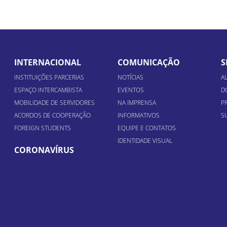
INTERNACIONAL
COMUNICAÇÃO
S
INSTITUIÇÕES PARCERIAS
NOTÍCIAS
A
ESPAÇO INTERCAMBISTA
EVENTOS
D
MOBILIDADE DE SERVIDORES
NA IMPRENSA
P
ACORDOS DE COOPERAÇÃO
INFORMATIVOS
S
FOREIGN STUDENTS
EQUIPE E CONTATOS
IDENTIDADE VISUAL
CORONAVÍRUS