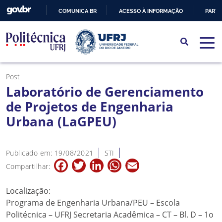
COMUNICA BR
ACESSO À INFORMAÇÃO
PARTI
IR
PARA
O
CONTEÚDO
Post
Laboratório de Gerenciamento
de Projetos de Engenharia
Urbana (LaGPEU)
Publicado em: 19/08/2021
STI
Facebook
Twitter
LinkedIn
WhatsApp
Email
Compartilhar:
Localização:
Programa de Engenharia Urbana/PEU – Escola
Politécnica – UFRJ Secretaria Acadêmica – CT – Bl. D – 1o