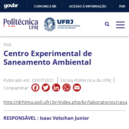
COMUNICA BR
ACESSO À INFORMAÇÃO
PARTI
IR
PARA
O
CONTEÚDO
Post
Centro Experimental de
Saneamento Ambiental
Publicado em: 23/07/2021
Escola Politécnica da UFRJ
Facebook
Twitter
LinkedIn
WhatsApp
Email
Compartilhar:
http://drhima.poli.ufrj.br/index.php/br/laboratorios/cesa
RESPONSÁVEL : Isaac Volschan Junior