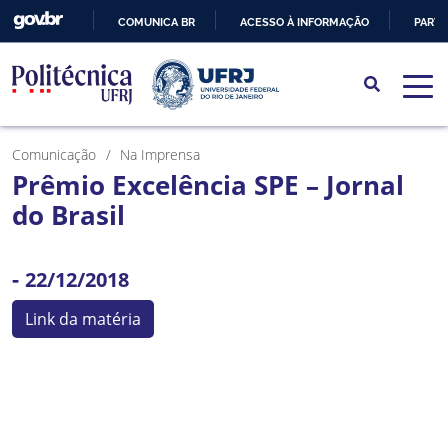
COMUNICA BR
ACESSO À INFORMAÇÃO
PARTI
IR
PARA
O
CONTEÚDO
Comunicação
Na Imprensa
Prêmio Excelência SPE – Jornal
do Brasil
-
22/12/2018
Link da matéria