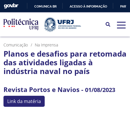
COMUNICA BR
ACESSO À INFORMAÇÃO
PARTI
IR
PARA
O
CONTEÚDO
Comunicação
Na Imprensa
Planos e desafios para retomada
das atividades ligadas à
indústria naval no país
Revista Portos e Navios -
01/08/2023
Link da matéria