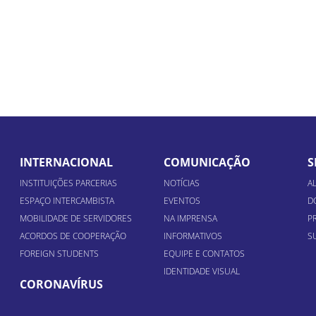
INTERNACIONAL
COMUNICAÇÃO
S
INSTITUIÇÕES PARCERIAS
NOTÍCIAS
A
ESPAÇO INTERCAMBISTA
EVENTOS
D
MOBILIDADE DE SERVIDORES
NA IMPRENSA
P
ACORDOS DE COOPERAÇÃO
INFORMATIVOS
S
FOREIGN STUDENTS
EQUIPE E CONTATOS
IDENTIDADE VISUAL
CORONAVÍRUS