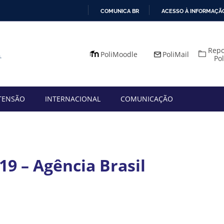
COMUNICA BR
ACESSO À INFORMAÇÃ
IR
PARA
Repo
O
PoliMoodle
PoliMail
Po
CONTEÚDO
TENSÃO
INTERNACIONAL
COMUNICAÇÃO
9 – Agência Brasil