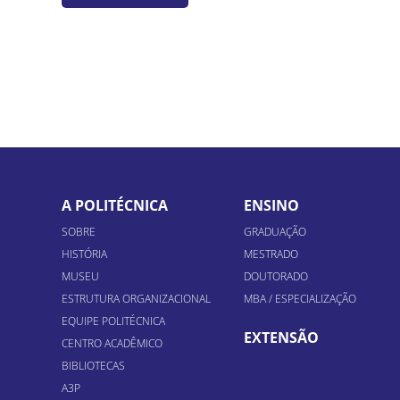
A POLITÉCNICA
ENSINO
SOBRE
GRADUAÇÃO
HISTÓRIA
MESTRADO
MUSEU
DOUTORADO
ESTRUTURA ORGANIZACIONAL
MBA / ESPECIALIZAÇÃO
EQUIPE POLITÉCNICA
EXTENSÃO
CENTRO ACADÊMICO
BIBLIOTECAS
A3P