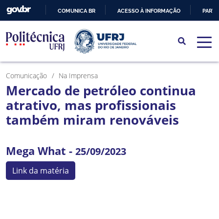
COMUNICA BR
ACESSO À INFORMAÇÃO
PARTI
IR
PARA
O
CONTEÚDO
Comunicação
Na Imprensa
Mercado de petróleo continua
atrativo, mas profissionais
também miram renováveis
Mega What -
25/09/2023
Link da matéria