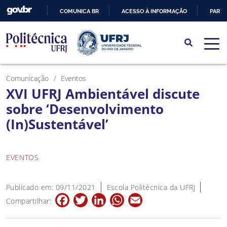
COMUNICA BR
ACESSO À INFORMAÇÃO
PARTI
IR
PARA
O
CONTEÚDO
Comunicação
Eventos
XVI UFRJ Ambientável discute
sobre ‘Desenvolvimento
(In)Sustentável’
EVENTOS
Publicado em: 09/11/2021
Escola Politécnica da UFRJ
Facebook
Twitter
LinkedIn
WhatsApp
Email
Compartilhar: