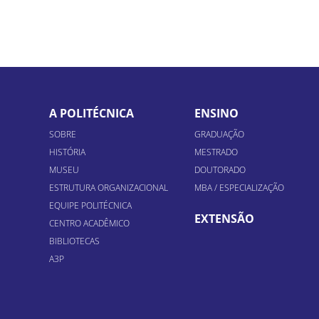
A POLITÉCNICA
ENSINO
SOBRE
GRADUAÇÃO
HISTÓRIA
MESTRADO
MUSEU
DOUTORADO
ESTRUTURA ORGANIZACIONAL
MBA / ESPECIALIZAÇÃO
EQUIPE POLITÉCNICA
EXTENSÃO
CENTRO ACADÊMICO
BIBLIOTECAS
A3P