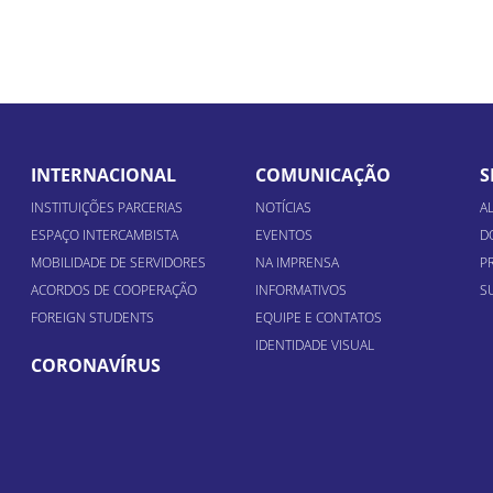
INTERNACIONAL
COMUNICAÇÃO
S
INSTITUIÇÕES PARCERIAS
NOTÍCIAS
A
ESPAÇO INTERCAMBISTA
EVENTOS
D
MOBILIDADE DE SERVIDORES
NA IMPRENSA
P
ACORDOS DE COOPERAÇÃO
INFORMATIVOS
S
FOREIGN STUDENTS
EQUIPE E CONTATOS
IDENTIDADE VISUAL
CORONAVÍRUS