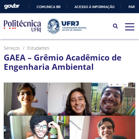
COMUNICA BR
ACESSO À INFORMAÇÃO
PARTI
IR
PARA
O
CONTEÚDO
Serviços
Estudantes
GAEA – Grêmio Acadêmico de
Engenharia Ambiental