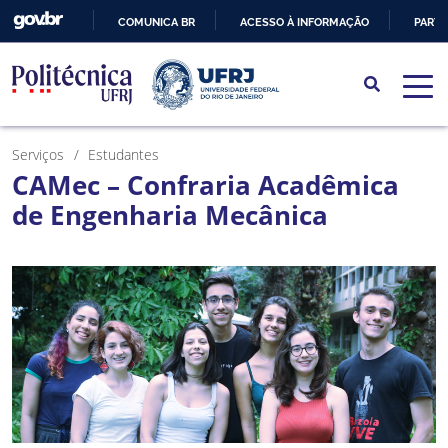
COMUNICA BR
ACESSO À INFORMAÇÃO
PARTI
IR
PARA
O
CONTEÚDO
Serviços
Estudantes
CAMec – Confraria Acadêmica
de Engenharia Mecânica