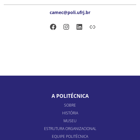
camec@poli.ufrj.br
Facebook
Instagram
LinkedIn
Link
A POLITÉCNICA
SOBRE
HISTÓRIA
MUSEU
ESTRUTURA ORGANIZACIONAL
EQUIPE POLITÉCNICA