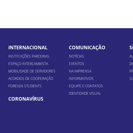
INTERNACIONAL
COMUNICAÇÃO
S
INSTITUIÇÕES PARCERIAS
NOTÍCIAS
A
ESPAÇO INTERCAMBISTA
EVENTOS
D
MOBILIDADE DE SERVIDORES
NA IMPRENSA
P
ACORDOS DE COOPERAÇÃO
INFORMATIVOS
S
FOREIGN STUDENTS
EQUIPE E CONTATOS
IDENTIDADE VISUAL
CORONAVÍRUS