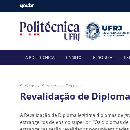
A POLITÉCNICA
ENSINO
PESQUISA
EX
Serviços
Serviços aos Docentes
Revalidação de Diplom
A Revalidação de Diploma legitima diplomas de g
estrangeiros de ensino superior. “Os diplomas d
estrangeiras serão revalidados por universidad