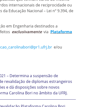
ordos internacionais de reciprocidade ou
ses da Educação Nacional – Lei nº 9.394, de
ção em Engenharia destinados a
feitos
exclusivamente
via
Plataforma
acao_carolinabori@pr1.ufrj.br
e/ou
2021 – Determina a suspensão de
de revalidação de diplomas estrangeiros
ões e dá disposições sobre novos
rma Carolina Bori no âmbito da UFRJ.
evalidação Plataforma Carolina Bori