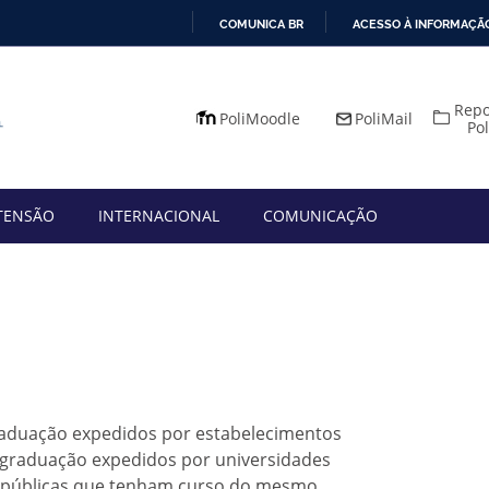
COMUNICA BR
ACESSO À INFORMAÇÃ
IR
PARA
Repo
O
PoliMoodle
PoliMail
Po
CONTEÚDO
TENSÃO
INTERNACIONAL
COMUNICAÇÃO
a
raduação expedidos por estabelecimentos
e graduação expedidos por universidades
es públicas que tenham curso do mesmo