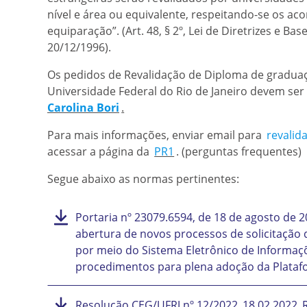
nível e área ou equivalente, respeitando-se os ac
equiparação”. (Art. 48, § 2º, Lei de Diretrizes e Ba
20/12/1996).
Os pedidos de Revalidação de Diploma de gradua
Universidade Federal do Rio de Janeiro devem ser 
Carolina Bori
.
Para mais informações, enviar email para
revalid
acessar a página da
PR1
. (perguntas frequentes)
Segue abaixo as normas pertinentes:
Portaria nº 23079.6594, de 18 de agosto de 
abertura de novos processos de solicitação 
por meio do Sistema Eletrônico de Informaç
procedimentos para plena adoção da Platafo
Resolução CEG/UFRJ nº 12/2022_18.02.2022_R