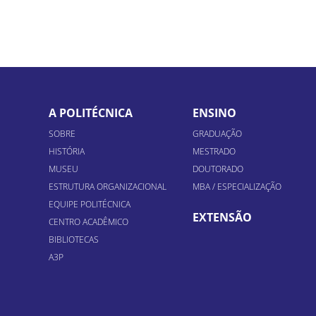
A POLITÉCNICA
ENSINO
SOBRE
GRADUAÇÃO
HISTÓRIA
MESTRADO
MUSEU
DOUTORADO
ESTRUTURA ORGANIZACIONAL
MBA / ESPECIALIZAÇÃO
EQUIPE POLITÉCNICA
EXTENSÃO
CENTRO ACADÊMICO
BIBLIOTECAS
A3P