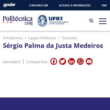
COMUNICA BR
ACESSO À INFORMAÇÃO
PARTI
IR
PARA
O
CONTEÚDO
A Politécnica
Equipe Politécnica
Docentes
Sérgio Palma da Justa Medeiros
Facebook
Twitter
LinkedIn
WhatsApp
Email
adminpiloti
Compartilhar: