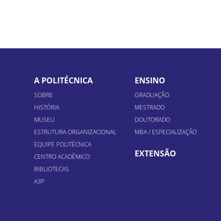
A POLITÉCNICA
ENSINO
SOBRE
GRADUAÇÃO
HISTÓRIA
MESTRADO
MUSEU
DOUTORADO
ESTRUTURA ORGANIZACIONAL
MBA / ESPECIALIZAÇÃO
EQUIPE POLITÉCNICA
EXTENSÃO
CENTRO ACADÊMICO
BIBLIOTECAS
A3P