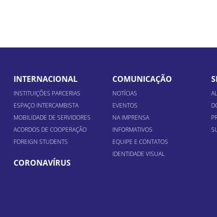
INTERNACIONAL
COMUNICAÇÃO
S
INSTITUIÇÕES PARCERIAS
NOTÍCIAS
A
ESPAÇO INTERCAMBISTA
EVENTOS
D
MOBILIDADE DE SERVIDORES
NA IMPRENSA
P
ACORDOS DE COOPERAÇÃO
INFORMATIVOS
S
FOREIGN STUDENTS
EQUIPE E CONTATOS
IDENTIDADE VISUAL
CORONAVÍRUS