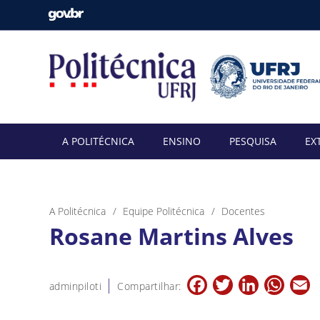
A POLITÉCNICA
ENSINO
PESQUISA
EX
A Politécnica
Equipe Politécnica
Docentes
Rosane Martins Alves
Facebook
Twitter
LinkedIn
Whats
E
adminpiloti
Compartilhar: