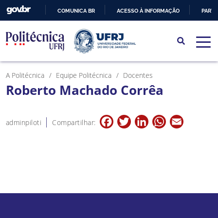
COMUNICA BR
ACESSO À INFORMAÇÃO
PARTI
IR
PARA
O
CONTEÚDO
A Politécnica
Equipe Politécnica
Docentes
Roberto Machado Corrêa
Facebook
Twitter
LinkedIn
WhatsApp
Email
adminpiloti
Compartilhar: