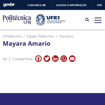
COMUNICA BR
ACESSO À INFORMAÇÃO
PARTI
IR
PARA
O
CONTEÚDO
A Politécnica
Equipe Politécnica
Docentes
Mayara Amario
Facebook
Twitter
LinkedIn
WhatsApp
Email
RH
Compartilhar: