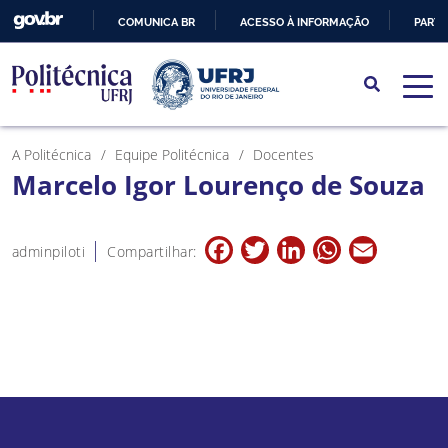
COMUNICA BR
ACESSO À INFORMAÇÃO
PARTI
IR
PARA
O
CONTEÚDO
A Politécnica
Equipe Politécnica
Docentes
Marcelo Igor Lourenço de Souza
Facebook
Twitter
LinkedIn
WhatsApp
Email
adminpiloti
Compartilhar: