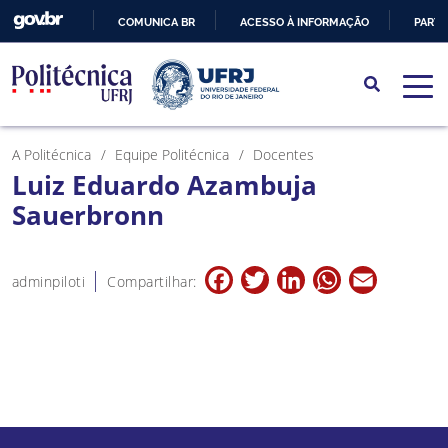
COMUNICA BR
ACESSO À INFORMAÇÃO
PARTI
IR
PARA
O
CONTEÚDO
A Politécnica
Equipe Politécnica
Docentes
Luiz Eduardo Azambuja
Sauerbronn
Facebook
Twitter
LinkedIn
WhatsApp
Email
adminpiloti
Compartilhar: