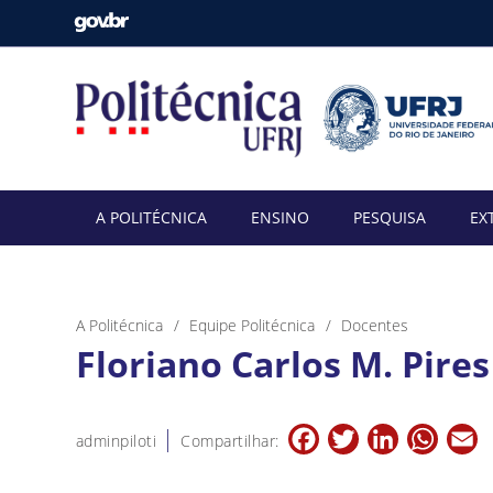
A POLITÉCNICA
ENSINO
PESQUISA
EX
A Politécnica
Equipe Politécnica
Docentes
Floriano Carlos M. Pires
Facebook
Twitter
LinkedIn
Whats
E
adminpiloti
Compartilhar: