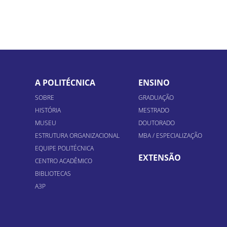
A POLITÉCNICA
ENSINO
SOBRE
GRADUAÇÃO
HISTÓRIA
MESTRADO
MUSEU
DOUTORADO
ESTRUTURA ORGANIZACIONAL
MBA / ESPECIALIZAÇÃO
EQUIPE POLITÉCNICA
EXTENSÃO
CENTRO ACADÊMICO
BIBLIOTECAS
A3P