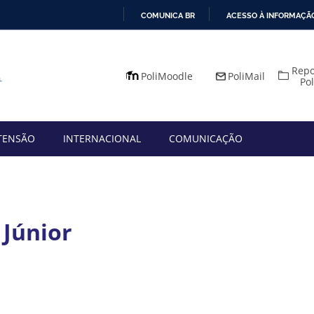
COMUNICA BR
ACESSO À INFORMAÇÃ
IR
PARA
Repo
O
PoliMoodle
PoliMail
Po
CONTEÚDO
TENSÃO
INTERNACIONAL
COMUNICAÇÃO
 Júnior
App
mail