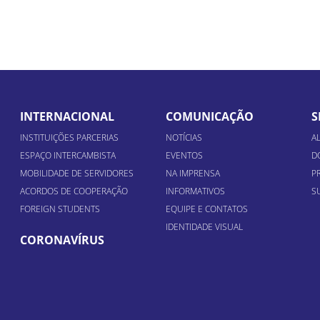
INTERNACIONAL
COMUNICAÇÃO
S
INSTITUIÇÕES PARCERIAS
NOTÍCIAS
A
ESPAÇO INTERCAMBISTA
EVENTOS
D
MOBILIDADE DE SERVIDORES
NA IMPRENSA
P
ACORDOS DE COOPERAÇÃO
INFORMATIVOS
S
FOREIGN STUDENTS
EQUIPE E CONTATOS
IDENTIDADE VISUAL
CORONAVÍRUS