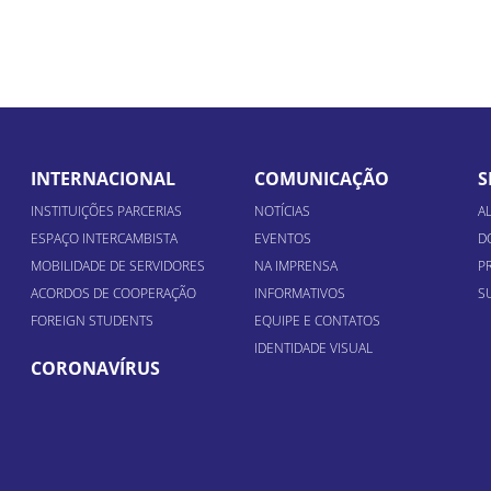
INTERNACIONAL
COMUNICAÇÃO
S
INSTITUIÇÕES PARCERIAS
NOTÍCIAS
A
ESPAÇO INTERCAMBISTA
EVENTOS
D
MOBILIDADE DE SERVIDORES
NA IMPRENSA
P
ACORDOS DE COOPERAÇÃO
INFORMATIVOS
S
FOREIGN STUDENTS
EQUIPE E CONTATOS
IDENTIDADE VISUAL
CORONAVÍRUS