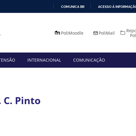
COMUNICA BR
ACESSO À INFORMAÇÃ
IR
PARA
Repo
O
PoliMoodle
PoliMail
Po
CONTEÚDO
TENSÃO
INTERNACIONAL
COMUNICAÇÃO
 C. Pinto
App
mail