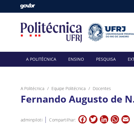
A POLITÉCNICA
ENSINO
PESQUISA
EX
A Politécnica
Equipe Politécnica
Docentes
Fernando Augusto de N.
Facebook
Twitter
LinkedIn
Whats
E
adminpiloti
Compartilhar: