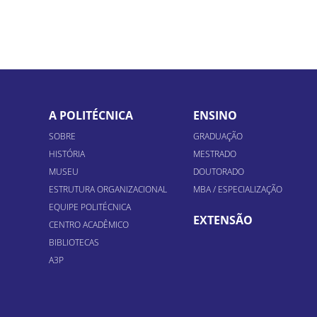
A POLITÉCNICA
ENSINO
SOBRE
GRADUAÇÃO
HISTÓRIA
MESTRADO
MUSEU
DOUTORADO
ESTRUTURA ORGANIZACIONAL
MBA / ESPECIALIZAÇÃO
EQUIPE POLITÉCNICA
EXTENSÃO
CENTRO ACADÊMICO
BIBLIOTECAS
A3P