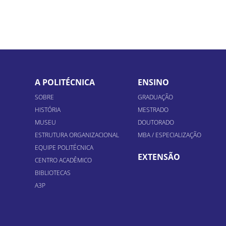
A POLITÉCNICA
ENSINO
SOBRE
GRADUAÇÃO
HISTÓRIA
MESTRADO
MUSEU
DOUTORADO
ESTRUTURA ORGANIZACIONAL
MBA / ESPECIALIZAÇÃO
EQUIPE POLITÉCNICA
EXTENSÃO
CENTRO ACADÊMICO
BIBLIOTECAS
A3P