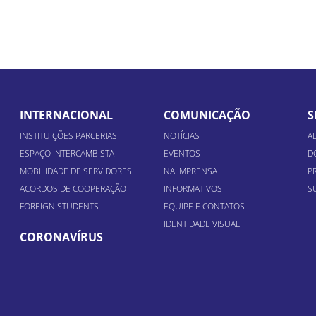
INTERNACIONAL
COMUNICAÇÃO
S
INSTITUIÇÕES PARCERIAS
NOTÍCIAS
A
ESPAÇO INTERCAMBISTA
EVENTOS
D
MOBILIDADE DE SERVIDORES
NA IMPRENSA
P
ACORDOS DE COOPERAÇÃO
INFORMATIVOS
S
FOREIGN STUDENTS
EQUIPE E CONTATOS
IDENTIDADE VISUAL
CORONAVÍRUS