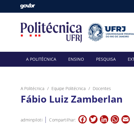
A POLITÉCNICA
ENSINO
PESQUISA
EX
A Politécnica
Equipe Politécnica
Docentes
Fábio Luiz Zamberlan
Facebook
Twitter
LinkedIn
Whats
E
adminpiloti
Compartilhar: