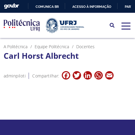
COMUNICA BR
ACESSO À INFORMAÇÃO
PARTI
IR
PARA
O
CONTEÚDO
A Politécnica
Equipe Politécnica
Docentes
Carl Horst Albrecht
Facebook
Twitter
LinkedIn
WhatsApp
Email
adminpiloti
Compartilhar: