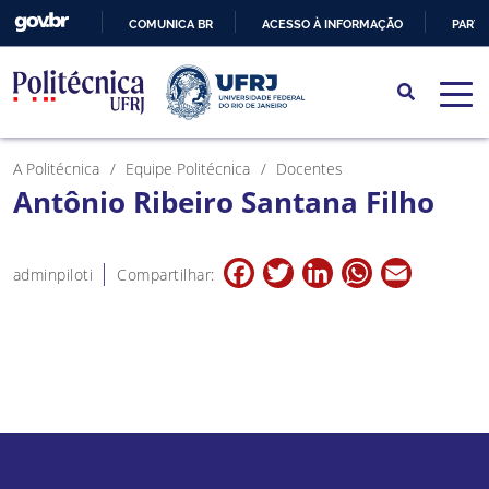
COMUNICA BR
ACESSO À INFORMAÇÃO
PARTI
IR
PARA
O
CONTEÚDO
A Politécnica
Equipe Politécnica
Docentes
Antônio Ribeiro Santana Filho
Facebook
Twitter
LinkedIn
WhatsApp
Email
adminpiloti
Compartilhar: